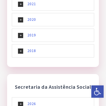
2021
2020
2019
2018
Abrir a 
Secretaria da Assistência Social
2026