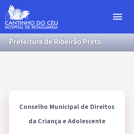
Ir
para
Togg
o
Navi
conteúdo
Prefeitura de Ribeirão Preto
Home
Institucional
Projetos
Convênios
Conselho Municipal de Direitos
da Criança e Adolescente
Transparência