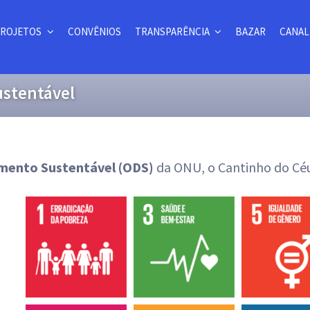
ROJETOS
CONVÊNIOS
TRANSPARÊNCIA
BAZAR
CANAL
ustentável
imento Sustentável (ODS)
da ONU, o Cantinho do Céu 