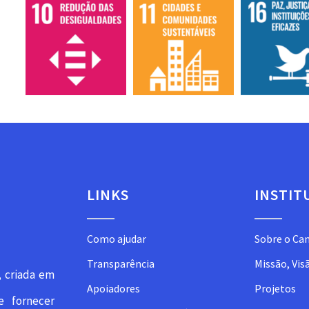
LINKS
INSTIT
Como ajudar
Sobre o Ca
Transparência
Missão, Vis
, criada em
Apoiadores
Projetos
e fornecer