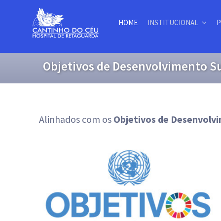
Ir
HOME
INSTITUCIONAL
P
para
o
Objetivos de Desenvolvimento S
conteúdo
Alinhados com os
Objetivos de Desenvolv