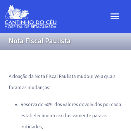
Ir
para
Togg
o
Navi
conteúdo
Nota Fiscal Paulista
Home
Institucional
A doação da Nota Fiscal Paulista mudou! Veja quais
Projetos
foram as mudanças:
Convênios
Reserva de 60% dos valores devolvidos por cada
estabelecimento exclusivamente para as
Transparência
entidades;