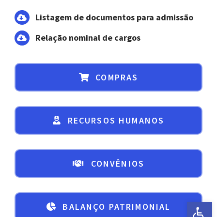
Listagem de documentos para admissão
Relação nominal de cargos
COMPRAS
RECURSOS HUMANOS
CONVÊNIOS
Abrir a 
BALANÇO PATRIMONIAL