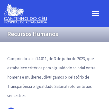
Ir
para
Togg
o
Navi
conteúdo
Recursos Humanos
Home
Institucional
Cumprindo a Lei 14.611, de 3 de julho de 2023, que
Projetos
estabelece critérios para a igualdade salarial entre
homens e mulheres, divulgamos o Relatório de
Convênios
Transparência e Igualdade Salarial referente aos
semestres:
Transparência