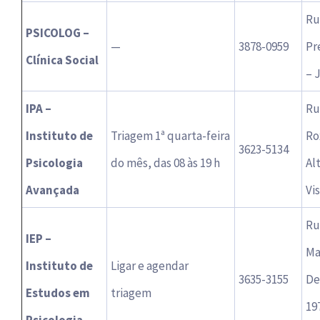
Ru
PSICOLOG –
—
3878-0959
Pr
Clínica Social
– 
IPA –
Ru
Instituto de
Triagem 1ª quarta-feira
Ro
3623-5134
Psicologia
do mês, das 08 às 19 h
Al
Avançada
Vi
Ru
IEP –
Ma
Instituto de
Ligar e agendar
3635-3155
De
Estudos em
triagem
19
Psicologia