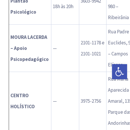
Plantão
3603-9942
18h às 20h
980 –
Psicológico
Ribeirânia
Rua Padre
MOURA LACERDA
2101-1178 e
Euclides, 
– Apoio
—
2101-1021
– Campos
Psicopedagógico
Abrir a 
Elíseos
Rua Maria
Aparecida
CENTRO
—
3975-2756
Amaral, 13
HOLÍSTICO
Parque da
Andorinha