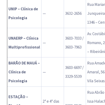
Rua Maria
UNIP – Clínica de
—
3632-2656
Junqueira
Psicologia
1346 – Cen
Av. Costáb
UNAERP – Clínica
3603-7033 /
—
Romano, 2
Multiprofissional
3603-7963
– Ribeirân
BARÃO DE MAUÁ –
Rua Amad
3603-6697 /
Clínica de
—
Amaral, 56
3329-5539
Psicologia
Vila Seixas
Rua Abrão
ESTAÇÃO –
2ª e 4ª das
Issa Halac