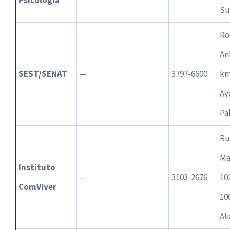
Su
Ro
An
SEST/SENAT
—
3797-6600
km
Av
Pa
Ru
Ma
Instituto
—
3103-2676
10
ComViver
10
Al