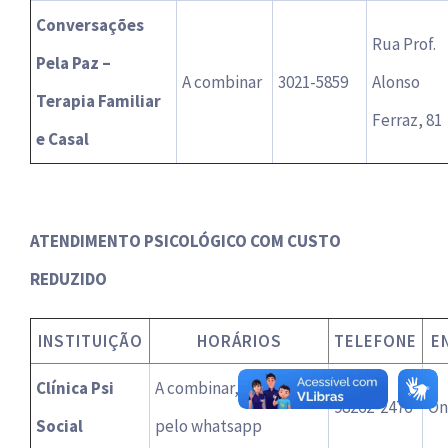
Conversações
Rua Prof.
Pela Paz –
A combinar
3021-5859
Alonso
Terapia Familiar
Ferraz, 81
e Casal
ATENDIMENTO PSICOLÓGICO COM CUSTO
REDUZIDO
INSTITUIÇÃO
HORÁRIOS
TELEFONE
E
Clínica Psi
A combinar, agendar
98262-2476
On
Social
pelo whatsapp