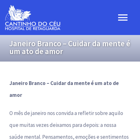
Ir
para
Togg
o
Navi
conteúdo
Janeiro Branco – Cuidar da mente é
Home
um ato de amor
Institucional
Janeiro Branco – Cuidar da mente é um ato de
Projetos
amor
Convênios
O mês de janeiro nos convida a refletir sobre aquilo
que muitas vezes deixamos para depois: a nossa
Transparência
saúde mental. Pensamentos, emoções e sentimentos