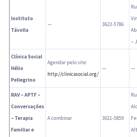
Ru
Instituto
Vi
—
3623-5786
Távolla
Ab
– 
Clínica Social
Agendar pelo site:
Hélio
—
—
http://clinicasocial.org/
Pellegrino
RAV – APTF –
Ru
Conversações
Al
– Terapia
A combinar
3021-5859
Fe
Familiar e
Al