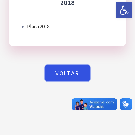
2018
Abrir a 
Placa 2018
VOLTAR