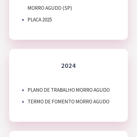
Bazar
MORRO AGUDO (SP)
PLACA 2025
Canal de Ética
Contato
2024
Como ajudar
PLANO DE TRABALHO MORRO AGUDO
TERMO DE FOMENTO MORRO AGUDO