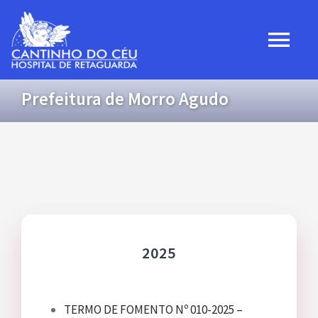
Ir
para
Togg
o
Navi
conteúdo
Prefeitura de Morro Agudo
Home
Institucional
Projetos
Convênios
2025
Transparência
TERMO DE FOMENTO Nº 010-2025 –